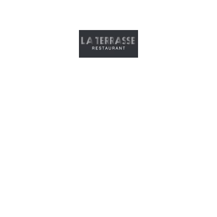
RESTAURANT LA TERRASSE SIX FOURS LES PLAGES
- Var (France)
941 Corniche de la Coudoulière - 83 140 SIX FOURS LES
PLAGES (France)
+33 (0)9 81 21 00 17 –
contact@laterrassesixfours.fr
-
www.laterrassesixfours.fr
Ouvert tous les jours : midi et soir.
Moyens de paiement acceptés : Espèces - Cartes
bancaires - Chèques - Tickets restaurants
L'abus d'alcool est dangereux pour la santé - A consommer