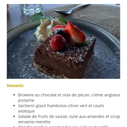
Desserts
Brownie au chocolat et noix de pécan, crème anglaise
pistache
Vacherin glacé framboise-citron vert et coulis
exotique
Salade de fruits de saison, tuile aux amandes et sirop
verveine-menthe